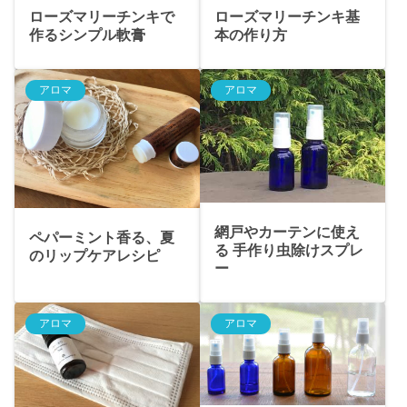
ローズマリーチンキで
ローズマリーチンキ基
作るシンプル軟膏
本の作り方
アロマ
アロマ
網戸やカーテンに使え
ペパーミント香る、夏
る 手作り虫除けスプレ
のリップケアレシピ
ー
アロマ
アロマ