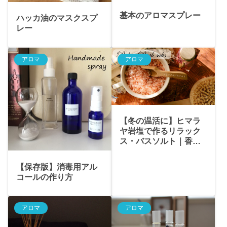
基本のアロマスプレー
ハッカ油のマスクスプ
レー
アロマ
アロマ
【冬の温活に】ヒマラ
ヤ岩塩で作るリラック
ス・バスソルト｜香り
で心もほぐれる手作り
入浴剤
【保存版】消毒用アル
コールの作り方
アロマ
アロマ