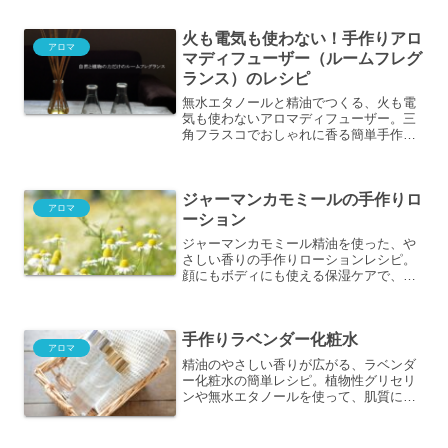
火も電気も使わない！手作りアロ
アロマ
マディフューザー（ルームフレグ
ランス）のレシピ
無水エタノールと精油でつくる、火も電
気も使わないアロマディフューザー。三
角フラスコでおしゃれに香る簡単手作り
レシピ。
ジャーマンカモミールの手作りロ
アロマ
ーション
ジャーマンカモミール精油を使った、や
さしい香りの手作りローションレシピ。
顔にもボディにも使える保湿ケアで、お
風呂上がりにぴったり。精製水とグリセ
リンで簡単につくれます。
手作りラベンダー化粧水
アロマ
精油のやさしい香りが広がる、ラベンダ
ー化粧水の簡単レシピ。植物性グリセリ
ンや無水エタノールを使って、肌質に合
わせて“しっとり”にも“さっぱり”にも調整
可能。初心者にもおすすめの手作りスキ
ンケアです。