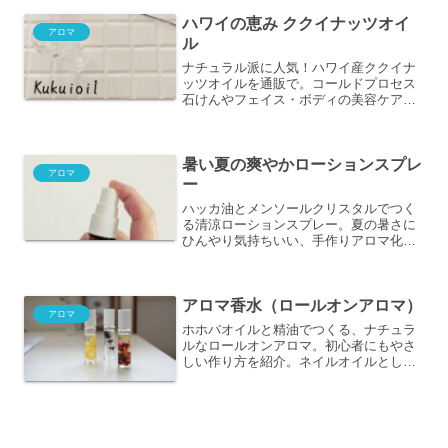
ハワイの恵み ククイナッツオイ
アロマ
ル
ナチュラル派に人気！ハワイ産ククイナ
ッツオイルを通販で。コールドプロセス
石けんやフェイス・ボディの美容ケアに
幅広く使える万能オイル。
暑い夏の爽やかローションスプレ
アロマ
ー
ハッカ油とメンソールクリスタルでつく
る清涼ローションスプレー。夏の暑さに
ひんやり気持ちいい、手作りアロマ化粧
水レシピです。
アロマ香水（ロールオンアロマ）
アロマ
ホホバオイルと精油でつくる、ナチュラ
ルなロールオンアロマ。初心者にもやさ
しい作り方を紹介。ネイルオイルとして
も使えます。