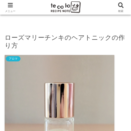
ホーム
アロマ
ローズマリーチンキのヘアトニックの
メニュー
検索
作り方
ローズマリーチンキのヘアトニックの作
り方
アロマ