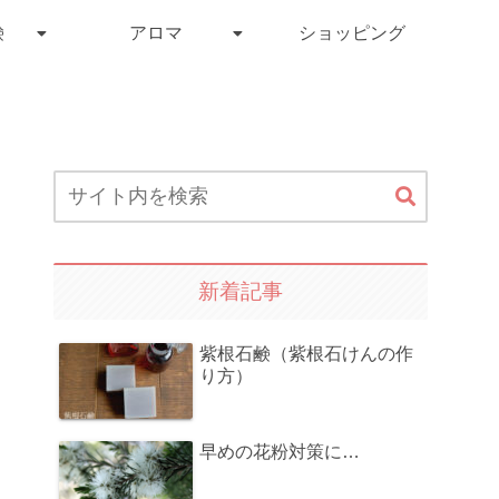
鹸
アロマ
ショッピング
新着記事
紫根石鹸（紫根石けんの作
り方）
早めの花粉対策に…