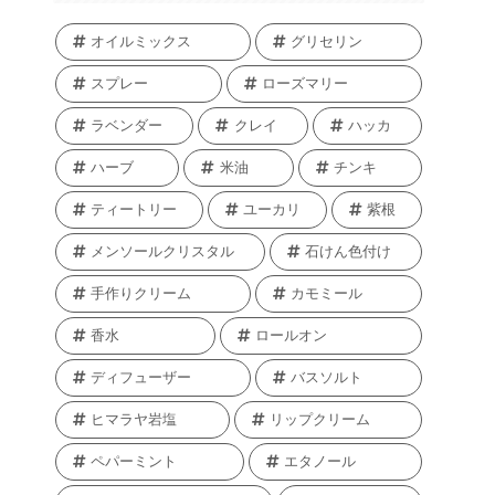
オイルミックス
グリセリン
スプレー
ローズマリー
ラベンダー
クレイ
ハッカ
ハーブ
米油
チンキ
ティートリー
ユーカリ
紫根
メンソールクリスタル
石けん色付け
手作りクリーム
カモミール
香水
ロールオン
ディフューザー
バスソルト
ヒマラヤ岩塩
リップクリーム
ペパーミント
エタノール