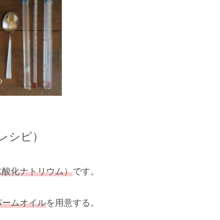
レシピ）
水酸化ナトリウム）
です。
、
パームオイル
を用意する。