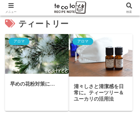
メニュー
検索
ティートリー
アロマ
アロマ
早めの花粉対策に…
清々しさと清潔感を日
常に。ティーツリー＆
ユーカリの活用法