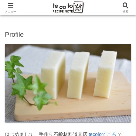
ホーム
メニュー
検索
Profile
はじめまして、手作り石鹸材料道具店
tecoloてころ
で