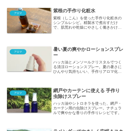
クリームが手軽に完成します。ネロリの
特徴や香りの楽しみ方のポイントも解
紫根の手作り化粧水
説。
アロマ
紫根（しこん）を使った手作り化粧水の
シンプルレシピ。精製水で煮出すだけ
で、肌荒れや乾燥にやさしく働きかける
和漢植物の恵み。冷蔵保存で早めに使い
切るのがポイントです。
暑い夏の爽やかローションスプレ
アロマ
ー
ハッカ油とメンソールクリスタルでつく
る清涼ローションスプレー。夏の暑さに
ひんやり気持ちいい、手作りアロマ化粧
水レシピです。
網戸やカーテンに使える 手作り
アロマ
虫除けスプレー
ハッカ油やシトロネラを使った、網戸・
カーテン用の虫除けスプレー。ナチュラ
ルで爽やかな香りの手作りレシピです。