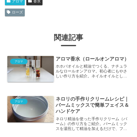
アロマ
香水
ローズ
関連記事
アロマ香水（ロールオンアロマ）
アロマ
ホホバオイルと精油でつくる、ナチュラ
ルなロールオンアロマ。初心者にもやさ
しい作り方を紹介。ネイルオイルとして
も使えます。
ネロリの手作りクリームレシピ｜
アロマ
バームミックスで簡単フェイス＆
ハンドケア
ネロリ精油を使った手作りクリーム（バ
ーム）の作り方をご紹介。バームミック
スを湯煎して精油を加えるだけで、フェ
イスケアやハンドケアに使えるしっとり