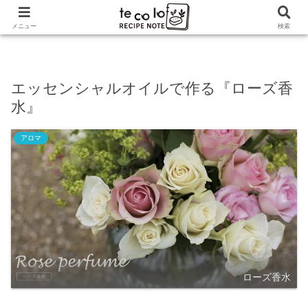
ホーム
アロマ
エッセンシャルオイルで作る『ローズ
メニュー
検索
香水』
エッセンシャルオイルで作る『ローズ香
水』
アロマ
ローズ香水