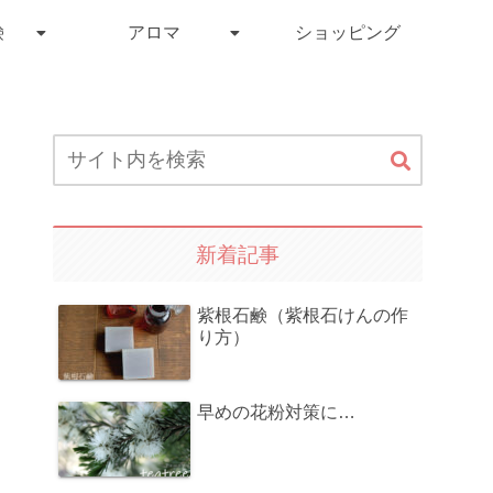
鹸
アロマ
ショッピング
新着記事
紫根石鹸（紫根石けんの作
り方）
早めの花粉対策に…