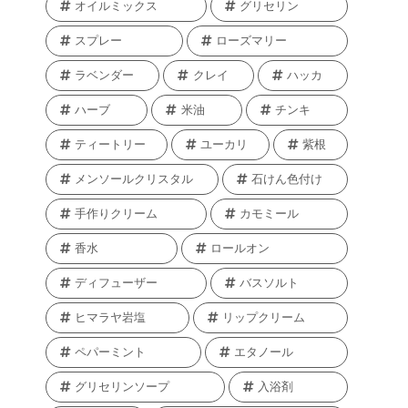
オイルミックス
グリセリン
スプレー
ローズマリー
ラベンダー
クレイ
ハッカ
ハーブ
米油
チンキ
ティートリー
ユーカリ
紫根
メンソールクリスタル
石けん色付け
手作りクリーム
カモミール
香水
ロールオン
ディフューザー
バスソルト
ヒマラヤ岩塩
リップクリーム
ペパーミント
エタノール
グリセリンソープ
入浴剤