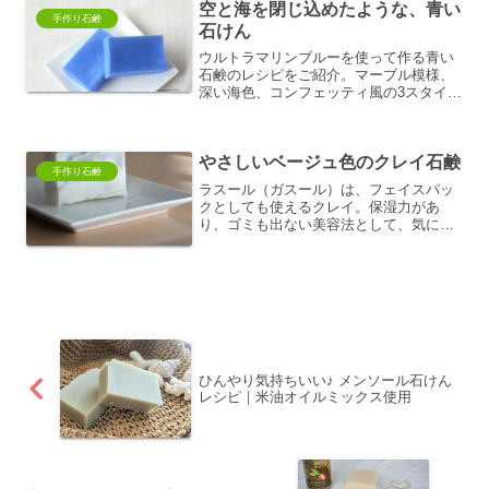
空と海を閉じ込めたような、青い
手作り石鹸
石けん
ウルトラマリンブルーを使って作る青い
石鹸のレシピをご紹介。マーブル模様、
深い海色、コンフェッティ風の3スタイ
ル。見た目も楽しめる爽やかな手作り石
けんをぜひ。
やさしいベージュ色のクレイ石鹸
手作り石鹸
ラスール（ガスール）は、フェイスパッ
クとしても使えるクレイ。保湿力があ
り、ゴミも出ない美容法として、気に入
っています。そのガスールを混ぜ込んだ
石鹸
ひんやり気持ちいい♪ メンソール石けん
レシピ｜米油オイルミックス使用