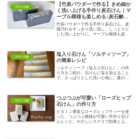
【竹炭パウダーで作る】きめ細か
手作り石鹸
く洗い上げる手作り炭石けん｜マ
ーブル模様も楽しめる♪炭石鹸の
作り方
竹炭パウダーで作る手作り炭石けん。皮
脂汚れをすっきり洗い流し、しっとりと
した洗い上がりに。マーブル模様も楽し
めます。
塩入り石けん「ソルティソープ」
手作り石鹸
の簡単レシピ
ソルティソープ（塩入り石けん）」の作
り方をご紹介。石けんに塩を加えること
で、さっぱりとした洗い心地に。夏の石
けん作りや手作り石けんのアレンジレシ
ピにおすすめです。
つぶつぶが可愛い「ローズヒップ
手作り石鹸
石けん」の作り方
ビタミン豊富なローズヒップティーを使
った、つぶつぶ模様が可愛い手作り石け
んレシピ。やさしいスクラブ効果と上品
な香りで、大人の肌をしっとり洗い上げ
ます。