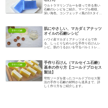
ウルトラマリンブルーを使って作る青い
石鹸のレシピをご紹介。マーブル模様、
深い海色、コンフェッティ風の3スタイ
ル。見た目も楽しめる爽やかな手作り石
けんをぜひ。
肌にやさしい、マカダミアナッツ
手作り石鹸
オイルの石鹸レシピ
ハワイ産マカダミアナッツオイルで作
る、しっとりなめらかな手作り石けんレ
シピ。肌のうるおいを守るパルミトレイ
ン酸配合で、きめ細かい泡立ちとやさし
い洗い心地が特長です。
手作り石けん（マルセイユ石鹸）
手作り石鹸
基本の作り方【コールドプロセス
製法】
苛性ソーダを使ったコールドプロセス製
法の手作り石鹸の材料から道具まで、詳
しく作り方をご紹介します。