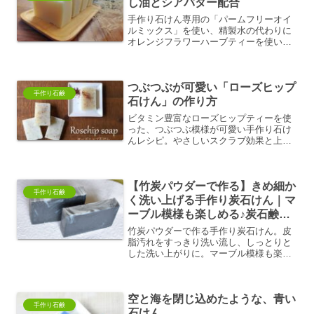
し油とシアバター配合
手作り石けん専用の「パームフリーオイ
ルミックス」を使い、精製水の代わりに
オレンジフラワーハーブティーを使い、
爽やかな石けんをご紹介します。
つぶつぶが可愛い「ローズヒップ
手作り石鹸
石けん」の作り方
ビタミン豊富なローズヒップティーを使
った、つぶつぶ模様が可愛い手作り石け
んレシピ。やさしいスクラブ効果と上品
な香りで、大人の肌をしっとり洗い上げ
ます。
【竹炭パウダーで作る】きめ細か
手作り石鹸
く洗い上げる手作り炭石けん｜マ
ーブル模様も楽しめる♪炭石鹸の
作り方
竹炭パウダーで作る手作り炭石けん。皮
脂汚れをすっきり洗い流し、しっとりと
した洗い上がりに。マーブル模様も楽し
めます。
空と海を閉じ込めたような、青い
手作り石鹸
石けん